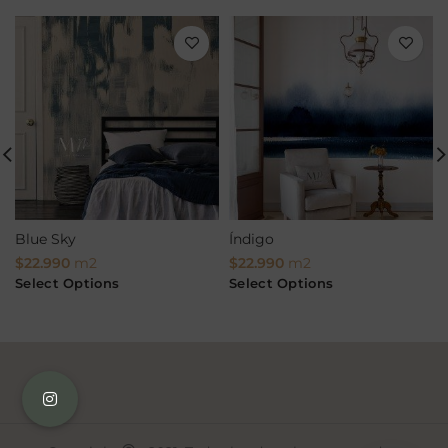
Blue Sky
Índigo
$
22.990
m2
$
22.990
m2
Select Options
Select Options