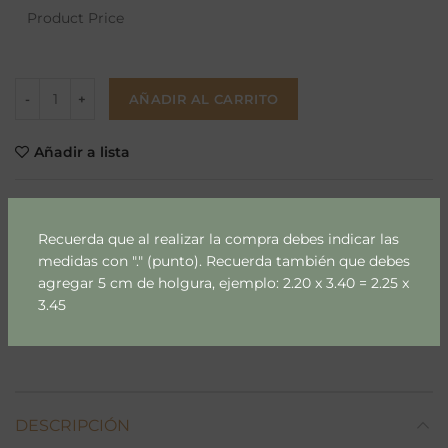
Product Price
AÑADIR AL CARRITO
Añadir a lista
SKU:
870-2-1-1-1-1-1-1-1
Categoría:
Dibujos & Pinturas
Recuerda que al realizar la compra debes indicar las
medidas con "." (punto). Recuerda también que debes
Etiquetas:
dibujos
,
papel mural
,
Papel mural dibujos
,
agregar 5 cm de holgura, ejemplo: 2.20 x 3.40 = 2.25 x
papel mural lienzo
,
papel mural m2
,
papel mural pinturas
,
pinturas
3.45
Compartir
DESCRIPCIÓN