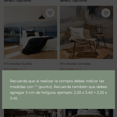
Select Options
Select Options
Pinceladas Sutiles
Pinceladas Doradas
$
22.990
m2
$
22.990
m2
Select Options
Select Options
Recuerda que al realizar la compra debes indicar las
medidas con "." (punto). Recuerda también que debes
agregar 5 cm de holgura, ejemplo: 2.20 x 3.40 = 2.25 x
3.45