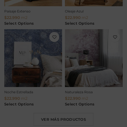
Paisaje Extenso
Oleaje Azul
$
22.990
m2
$
22.990
m2
Select Options
Select Options
Noche Estrellada
Naturaleza Rosa
$
22.990
m2
$
22.990
m2
Select Options
Select Options
VER MÁS PRODUCTOS