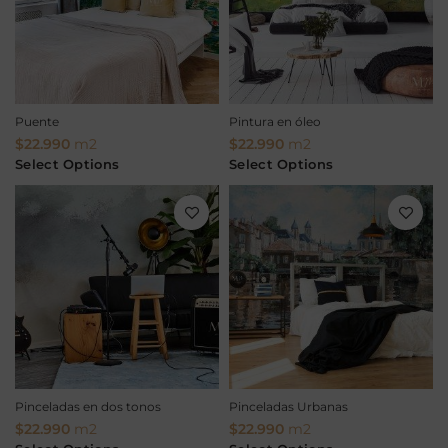
Puente
Pintura en óleo
$
22.990
m2
$
22.990
m2
Select Options
Select Options
Pinceladas en dos tonos
Pinceladas Urbanas
$
22.990
m2
$
22.990
m2