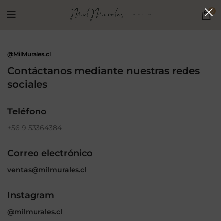
0
@MilMurales.cl
Contáctanos mediante nuestras redes
sociales
Teléfono
+56 9 53364384
Correo electrónico
ventas@milmurales.cl
Instagram
@milmurales.cl