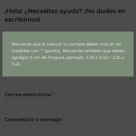
¡Hola! ¿Necesitas ayuda? ¡No dudes en
escribirnos!
Nombre
*
Recuerda que al realizar la compra debes indicar las
medidas con "." (punto). Recuerda también que debes
agregar 5 cm de holgura, ejemplo: 2.20 x 3.40 = 2.25 x
Nombre
Apellidos
3.45
Teléfono
*
Correo electrónico
*
Comentario o mensaje
*