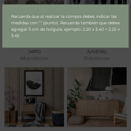
Recuerda que al realizar la compra debes indicar las
medidas con "." (punto). Recuerda también que debes
agregar 5 cm de holgura, ejemplo: 2.20 x 3.40 = 2.25 x
3.45
JAPO
JUVENIL
68 productos
51 productos