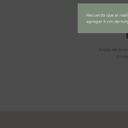
Recuerda que al real
agregar 5 cm de holgu
Antes de proc
Encon