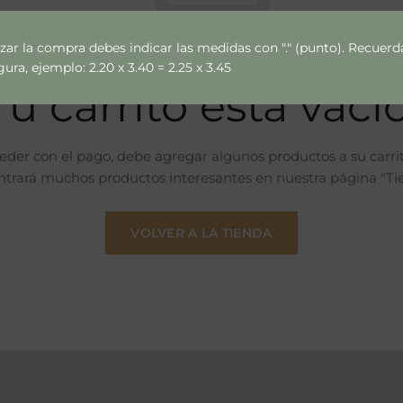
izar la compra debes indicar las medidas con "." (punto). Recue
ra, ejemplo: 2.20 x 3.40 = 2.25 x 3.45
Tu carrito está vacío
eder con el pago, debe agregar algunos productos a su carri
trará muchos productos interesantes en nuestra página "Ti
VOLVER A LA TIENDA