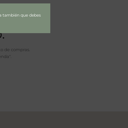
rda también que debes
.
to de compras.
enda".