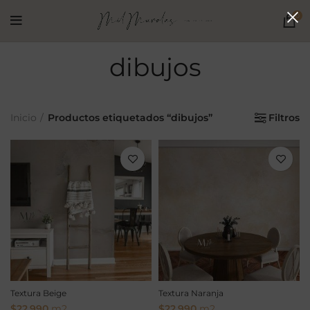
0
dibujos
Inicio
Productos etiquetados “dibujos”
Filtros
Textura Beige
Textura Naranja
$
22.990
m2
$
22.990
m2