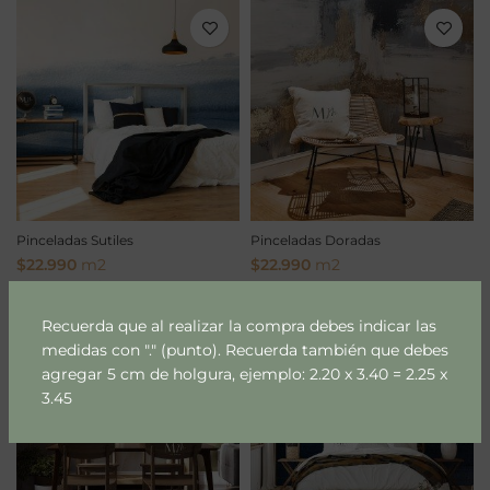
Pinceladas Sutiles
Pinceladas Doradas
$
22.990
m2
$
22.990
m2
Select Options
Select Options
Recuerda que al realizar la compra debes indicar las
medidas con "." (punto). Recuerda también que debes
agregar 5 cm de holgura, ejemplo: 2.20 x 3.40 = 2.25 x
3.45