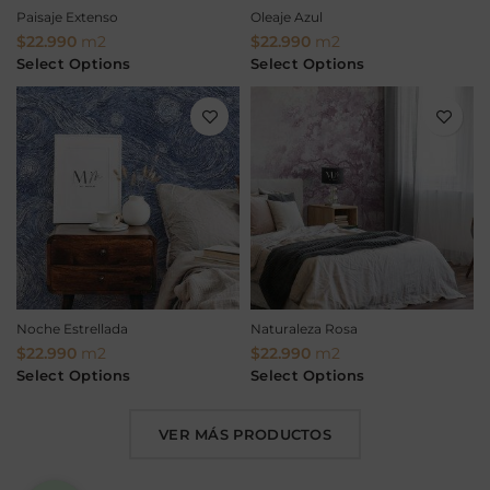
Paisaje Extenso
Oleaje Azul
$
22.990
m2
$
22.990
m2
Select Options
Select Options
Noche Estrellada
Naturaleza Rosa
$
22.990
m2
$
22.990
m2
Select Options
Select Options
VER MÁS PRODUCTOS