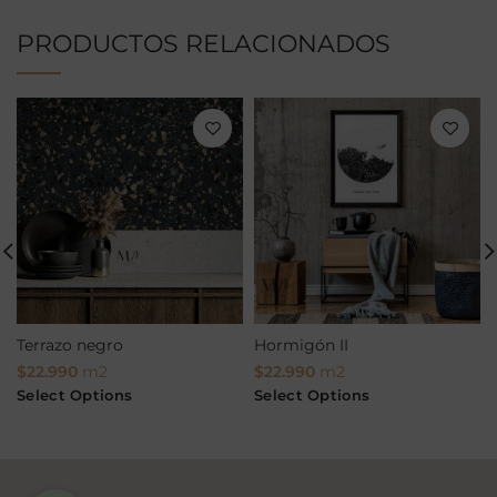
PRODUCTOS RELACIONADOS
Terrazo negro
Hormigón II
$
22.990
m2
$
22.990
m2
Select Options
Select Options