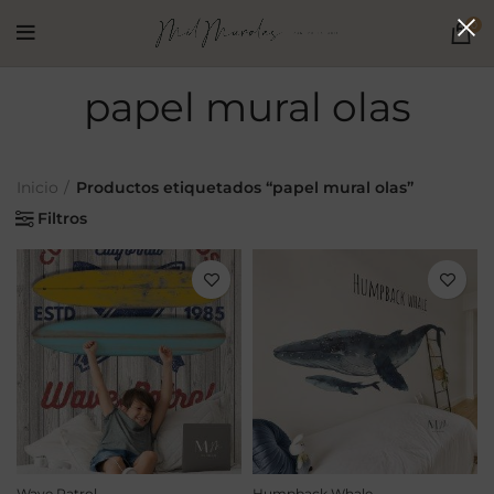
0
papel mural olas
Inicio
Productos etiquetados “papel mural olas”
Filtros
Wave Patrol
Humpback Whale