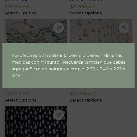
$
22.990
m2
$
22.990
m2
Select Options
Select Options
Recuerda que al realizar la compra debes indicar las
medidas con "." (punto). Recuerda también que debes
agregar 5 cm de holgura, ejemplo: 2.20 x 3.40 = 2.25 x
3.45
Delfines
Barcos en el mar
$
22.990
m2
$
22.990
m2
Select Options
Select Options