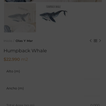
Inicio
Olas Y Mar
Humpback Whale
$
22.990
m2
Alto (m)
Ancho (m)
Total Area (sq m)
0,000