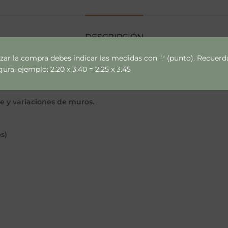
DESCRIPCIÓN
izar la compra debes indicar las medidas con "." (punto). Recue
ra, ejemplo: 2.20 x 3.40 = 2.25 x 3.45
ce y variaciones de muros.
s)