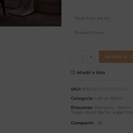
Total Area (sq m)
Product Price
AÑADIR AL 
Añadir a lista
SKU:
870-1-2-1-1-1-1-1-1-1-1-2-1
Categoría:
Loft en Berlín
Etiquetas:
Abstracto
,
Berlín
,
Papel mural Berlín
,
papel mu
Compartir