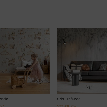
ancia
Gris Profundo
m2
$
22.990
m2