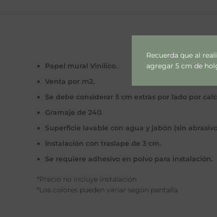
Recuerda que al real
agregar 5 cm de holgu
Papel mural Vinílico.
Venta por m2.
Se debe considerar 5 cm extras por lado por cal
Gramaje de 240.
Superficie lavable con agua y jabón (sin abrasivo
Instalación con traslape de 3 cm.
Se requiere adhesivo en polvo para instalación.
*Precio no incluye instalación
*Los colores pueden variar según pantalla