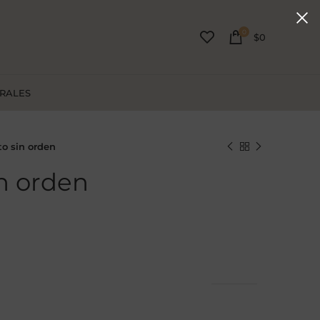
0
$
0
URALES
to sin orden
in orden