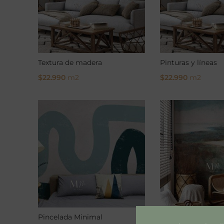
Textura de madera
Pinturas y líneas
$
22.990
m2
$
22.990
m2
Select Options
Select Options
Pincelada Minimal
Pincel de mar