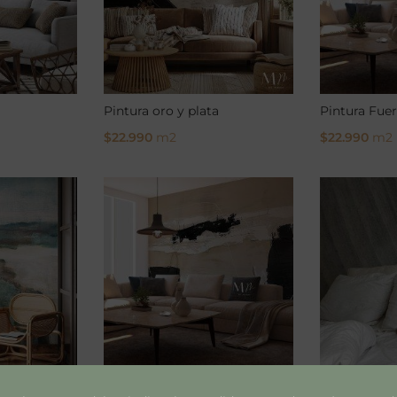
Pintura oro y plata
Pintura Fuer
$
22.990
m2
$
22.990
m2
Select Options
Select Opti
Parche y negro
Nervaduras