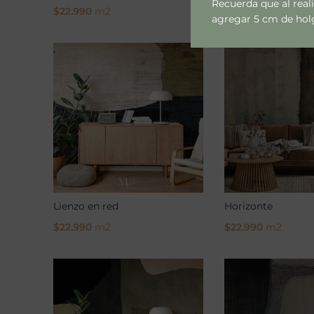
Recuerda que al real
$
22.990
m2
$
22.990
m2
agregar 5 cm de holgu
Select Options
Select Options
Lienzo en red
Horizonte
$
22.990
m2
$
22.990
m2
Select Options
Select Options