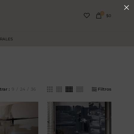
0
$
0
URALES
trar
9
24
36
Filtros