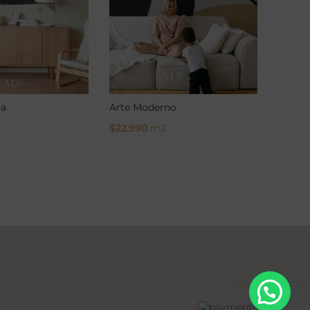
la
Arte Moderno
$
22.990
m2
ons
Select Options