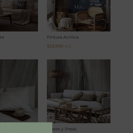
te
Pintura Acrílica
$
22.990
m2
ons
Select Options
 BN
Líneas y líneas