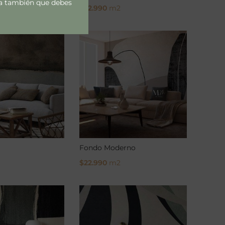
rda también que debes
$
22.990
m2
ons
Select Options
Fondo Moderno
$
22.990
m2
ons
Select Options