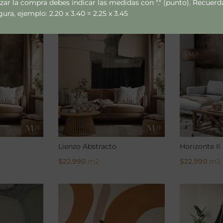
izar la compra debes indicar las medidas con "." (punto). Recue
$
22.990
m2
$
22.990
m2
ra, ejemplo: 2.20 x 3.40 = 2.25 x 3.45
Select Options
Select Opti
Lienzo Abstracto
Horizonte II
$
22.990
m2
$
22.990
m2
Select Options
Select Opti