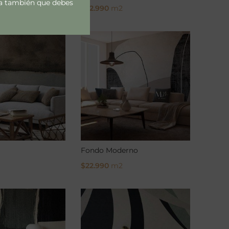
rda también que debes
$
22.990
m2
ons
Select Options
Fondo Moderno
$
22.990
m2
ons
Select Options