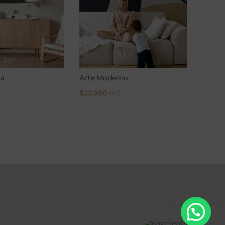
la
Arte Moderno
$
22.990
m2
ons
Select Options