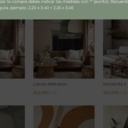
izar la compra debes indicar las medidas con "." (punto). Recue
$
22.990
m2
$
22.990
m2
ra, ejemplo: 2.20 x 3.40 = 2.25 x 3.45
Select Options
Select Opti
Lienzo Abstracto
Horizonte II
$
22.990
m2
$
22.990
m2
Select Options
Select Opti