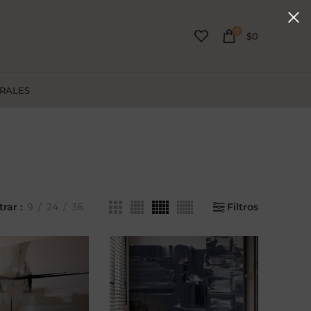
0
$
0
URALES
trar
9
24
36
Filtros