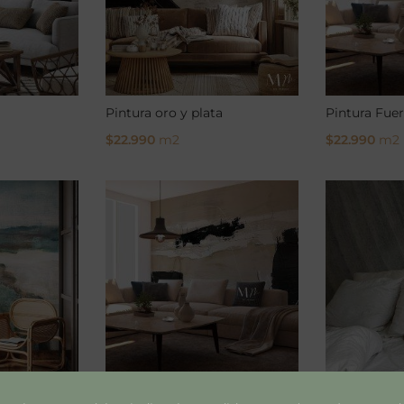
Pintura oro y plata
Pintura Fuer
$
22.990
m2
$
22.990
m2
Select Options
Select Opti
Parche y negro
Nervaduras