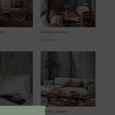
te
Pintura Acrílica
$
22.990
m2
ons
Select Options
 BN
Líneas y líneas