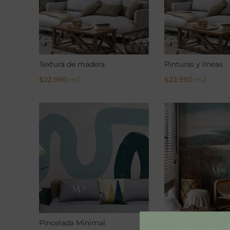
Textura de madera
Pinturas y líneas
$
22.990
m2
$
22.990
m2
Select Options
Select Options
Pincelada Minimal
Pincel de mar