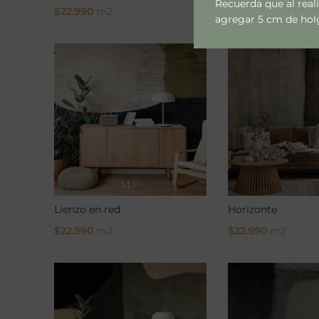
Recuerda que al real
$
22.990
m2
$
22.990
m2
agregar 5 cm de holgu
Select Options
Select Options
Lienzo en red
Horizonte
$
22.990
m2
$
22.990
m2
Select Options
Select Options