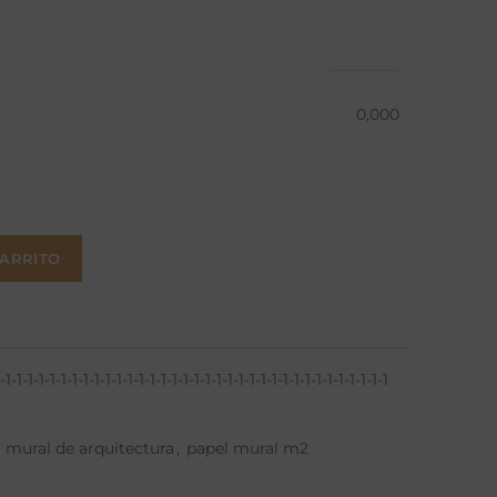
0,000
CARRITO
1-1-1-1-1-1-1-1-1-1-1-1-1-1-1-1-1-1-1-1-1-1-1-1-1-1-1-1-1-1-1-1-1-1-1
 mural de arquitectura
,
papel mural m2