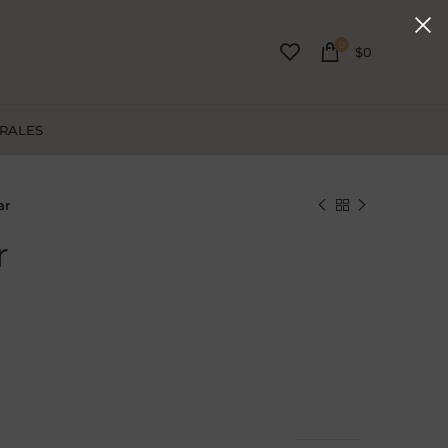
0
$
0
URALES
ar
r