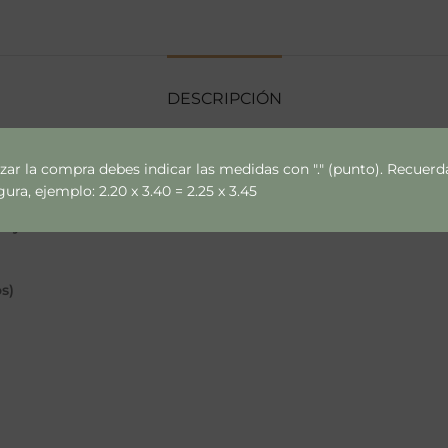
DESCRIPCIÓN
izar la compra debes indicar las medidas con "." (punto). Recue
ra, ejemplo: 2.20 x 3.40 = 2.25 x 3.45
ce y variaciones de muros.
s)