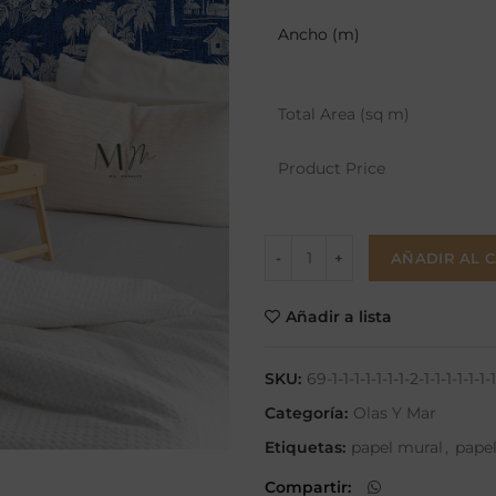
Ancho (m)
Total Area (sq m)
Product Price
AÑADIR AL 
Añadir a lista
SKU:
69-1-1-1-1-1-1-1-2-1-1-1-1-1-1-1-
Categoría:
Olas Y Mar
Etiquetas:
papel mural
,
papel
Compartir