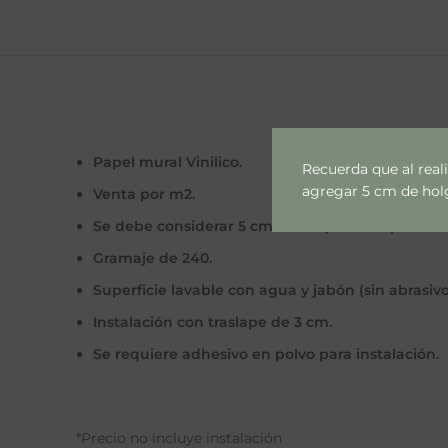
Papel mural Vinilico.
Recuerda que al real
agregar 5 cm de holgu
Venta por m2.
Se debe considerar 5 cm extras por lado por cal
Gramaje de 240.
Superficie lavable con agua y jabón (sin abrasivo
Instalación con traslape de 3 cm.
Se requiere adhesivo en polvo para instalación.
*Precio no incluye instalación