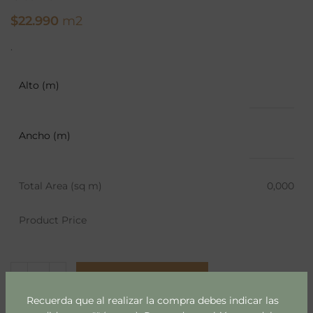
$
22.990
m2
.
Alto (m)
Ancho (m)
Total Area (sq m)
0,000
Product Price
AÑADIR AL CARRITO
Recuerda que al realizar la compra debes indicar las