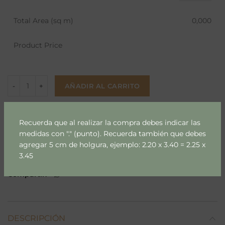
Total Area (sq m)
0,000
Product Price
AÑADIR AL CARRITO
Añadir a lista
Recuerda que al realizar la compra debes indicar las
medidas con "." (punto). Recuerda también que debes
SKU:
73
agregar 5 cm de holgura, ejemplo: 2.20 x 3.40 = 2.25 x
3.45
Categoría:
Flores & Hojas
Compartir
DESCRIPCIÓN