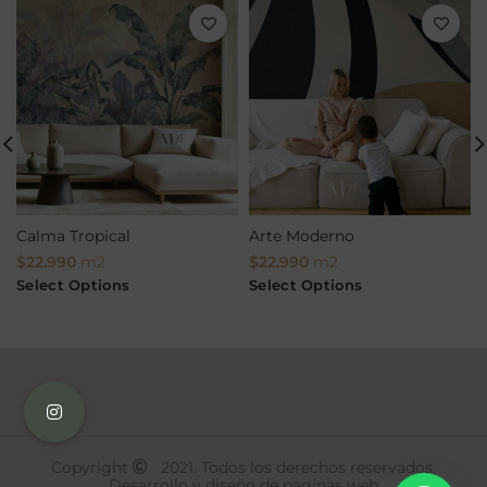
Calma Tropical
Arte Moderno
$
22.990
m2
$
22.990
m2
Select Options
Select Options
Copyright
2021. Todos los derechos reservados.
Desarrollo y diseño de paginas web