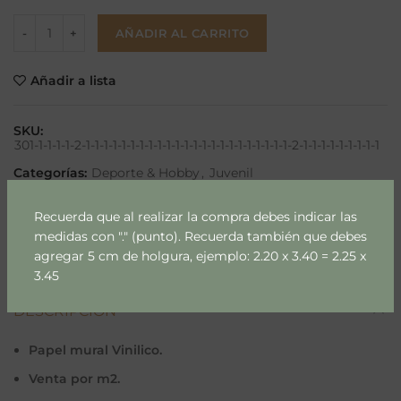
AÑADIR AL CARRITO
Añadir a lista
SKU:
301-1-1-1-1-2-1-1-1-1-1-1-1-1-1-1-1-1-1-1-1-1-1-1-1-1-1-1-1-2-1-1-1-1-1-1-1-1-1
Categorías:
Deporte & Hobby
,
Juvenil
Etiquetas:
papel mural
,
papel mural m2
Recuerda que al realizar la compra debes indicar las
Compartir
medidas con "." (punto). Recuerda también que debes
agregar 5 cm de holgura, ejemplo: 2.20 x 3.40 = 2.25 x
3.45
DESCRIPCIÓN
Papel mural Vinilico.
Venta por m2.