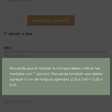
Product Price
AÑADIR AL CARRITO
Añadir a lista
SKU:
301-1-1-1-1-2-1-1-1-1-1-1-1-1-1-1-1-1-1-1-1-1-1-1-1-1-1-1-1-2-1-1-1-1-1-1-1-1-1-
1-1-1-1-1-1-1-1-1
Categoría:
Deporte & Hobby
Recuerda que al realizar la compra debes indicar las
Etiquetas:
papel mural
,
papel mural m2
medidas con "." (punto). Recuerda también que debes
agregar 5 cm de holgura, ejemplo: 2.20 x 3.40 = 2.25 x
Compartir
3.45
DESCRIPCIÓN