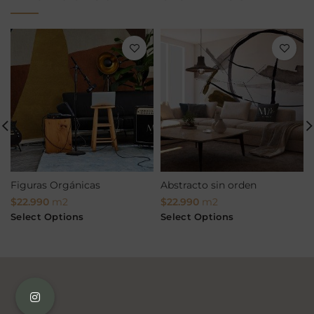
Figuras Orgánicas
Abstracto sin orden
$
22.990
m2
$
22.990
m2
Select Options
Select Options