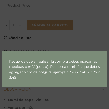
Product Price
AÑADIR AL CARRITO
Añadir a lista
SKU:
69-1-1-1-1-1-1-1-1-1-1-1-1-1
Categoría:
Loft en Berlín
Recuerda que al realizar la compra debes indicar las
medidas con "." (punto). Recuerda también que debes
Compartir
agregar 5 cm de holgura, ejemplo: 2.20 x 3.40 = 2.25 x
3.45
DESCRIPCIÓN
Mural de papel Vinilico.
Venta por m2.