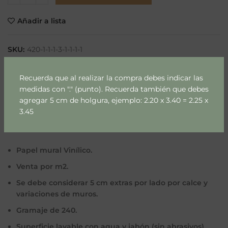
Añadir a lista
SKU:
420-1-1-1-3-1-1-1-1
Categorías:
Flores & Hojas
,
Patrones
Recuerda que al realizar la compra debes indicar las
Compartir
medidas con "." (punto). Recuerda también que debes
agregar 5 cm de holgura, ejemplo: 2.20 x 3.40 = 2.25 x
3.45
DESCRIPCIÓN
Papel mural Vinílico.
Venta por m2.
Se debe considerar 5 cm extras por lado por calce y
variaciones de muros.
Gramaje de 240.
Superficie lavable con agua y jabón (sin abrasivos)