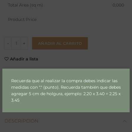
Total Area (sq m)
0,000
Product Price
AÑADIR AL CARRITO
Añadir a lista
SKU:
204
Recuerda que al realizar la compra debes indicar las
Categorías:
Mapamundi
,
Niños & Niñas
medidas con "." (punto). Recuerda también que debes
agregar 5 cm de holgura, ejemplo: 2.20 x 3.40 = 2.25 x
Compartir
3.45
DESCRIPCIÓN