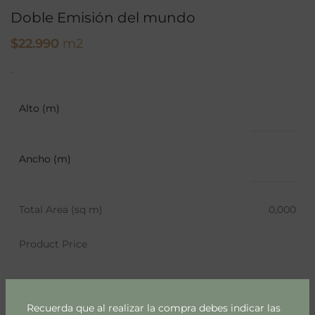
Doble Emisión del mundo
$
22.990
m2
.
Alto (m)
Ancho (m)
Total Area (sq m)
0,000
Product Price
AÑADIR AL CARRITO
Recuerda que al realizar la compra debes indicar las