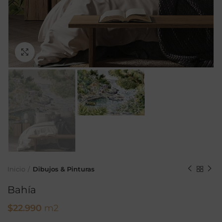
Ampliar
Inicio
Dibujos & Pinturas
Bahía
$
22.990
m2