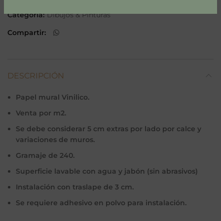
Categoría:
Dibujos & Pinturas
Compartir
DESCRIPCIÓN
Papel mural Vinilico.
Venta por m2.
Se debe considerar 5 cm extras por lado por calce y
variaciones de muros.
Gramaje de 240.
Superficie lavable con agua y jabón (sin abrasivos)
Instalación con traslape de 3 cm.
Se requiere adhesivo en polvo para instalación.