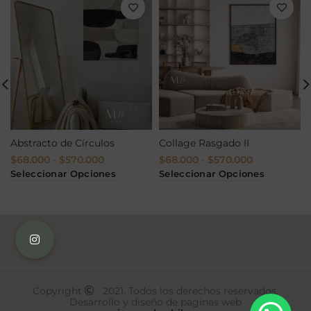
Abstracto de Círculos
Collage Rasgado II
Rango
Rango
$
68.000
-
$
570.000
$
68.000
-
$
570.000
de
de
Seleccionar Opciones
Seleccionar Opciones
precios:
precios:
desde
desde
$68.000
$68.000
hasta
hasta
$570.000
$570.000
Copyright
2021. Todos los derechos reservados.
Desarrollo y diseño de paginas web