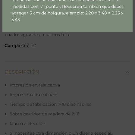
Canvas 01-1-1-1-1-1-1-1-2-1-1-1-1-1-1-1-1-1-1-1-1-1-1-1-1-1-1-1-1-1-1-1-1-1-1-
medidas con "." (punto). Recuerda también que debes
1-1-1-1-1-1-1-1-1-1-1-1
agregar 5 cm de holgura, ejemplo: 2.20 x 3.40 = 2.25 x
Categoría:
Canvas
3.45
Etiquetas:
canva
,
cuadro canvas
,
cuadros a medida
,
cuadros abstractos
,
cuadros gran formato
,
cuadros grandes
,
cuadros tela
Compartir
DESCRIPCIÓN
Impresión en tela canva
Impresión alta calidad
Tiempo de fabricación 7-10 días hábiles
Sobre bastidor de madera de 2×1″
Marco a elección
Si necesitas otra dimensión o un diseño especial,