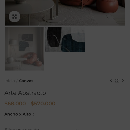
Ampliar
Inicio
Canvas
Arte Abstracto
Rango
$
68.000
-
$
570.000
de
Ancho x Alto
precios:
desde
$68.000