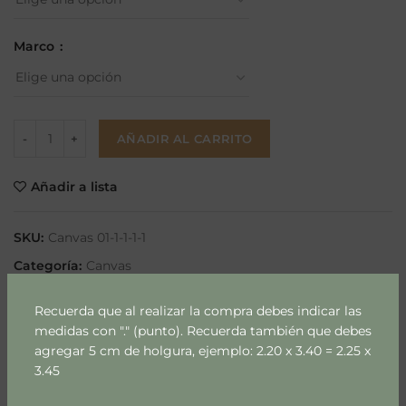
hasta
$570.000
Marco
AÑADIR AL CARRITO
Añadir a lista
SKU:
Canvas 01-1-1-1-1
Categoría:
Canvas
Etiquetas:
canva
,
cuadro canvas
,
cuadros a medida
,
cuadros abstractos
,
cuadros gran formato
,
Recuerda que al realizar la compra debes indicar las
cuadros grandes
,
cuadros tela
medidas con "." (punto). Recuerda también que debes
agregar 5 cm de holgura, ejemplo: 2.20 x 3.40 = 2.25 x
Compartir
3.45