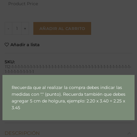
Product Price
AÑADIR AL CARRITO
Añadir a lista
SKU:
112-1-1-1-1-1-1-1-1-1-1-1-1-1-1-1-1-1-1-1-1-1-1-1-1-1-1-1-1-1-1-1-1-1-1-1-1-1-1-1-
1-1-1-1-1-1-1-1-1-1
Categorías:
Arboles & Palmas
,
Japo
Recuerda que al realizar la compra debes indicar las
Etiquetas:
japo
,
Mil Murales
,
murales
,
papel mural
,
medidas con "." (punto). Recuerda también que debes
papel mural japo
,
papel mural m2
agregar 5 cm de holgura, ejemplo: 2.20 x 3.40 = 2.25 x
Compartir
3.45
DESCRIPCIÓN