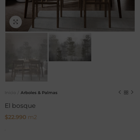
Ampliar
Inicio
Arboles & Palmas
El bosque
$
22.990
m2
.