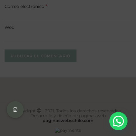
*
Correo electrónico
Web
Copyright
2021. Todos los derechos reservados.
Desarrollo y diseño de paginas web
paginaswebschile.com