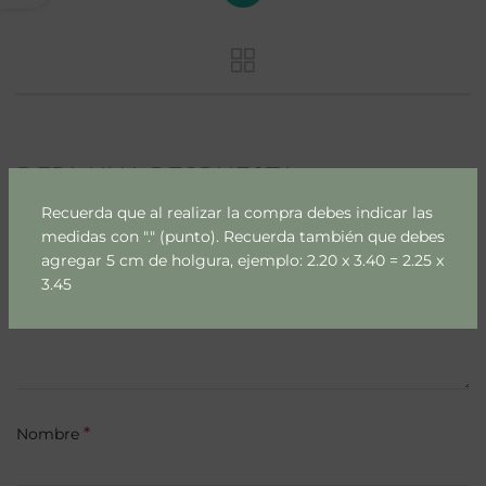
DEJA UNA RESPUESTA
Recuerda que al realizar la compra debes indicar las
Tu dirección de correo electrónico no será publicada.
Los
medidas con "." (punto). Recuerda también que debes
*
campos obligatorios están marcados con
agregar 5 cm de holgura, ejemplo: 2.20 x 3.40 = 2.25 x
3.45
*
Comentario
*
Nombre