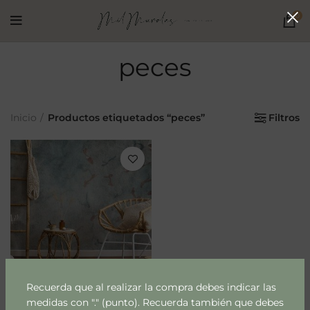
0
peces
Inicio
Productos etiquetados “peces”
Filtros
Recuerda que al realizar la compra debes indicar las
Fondo marino
medidas con "." (punto). Recuerda también que debes
$
22.990
m2