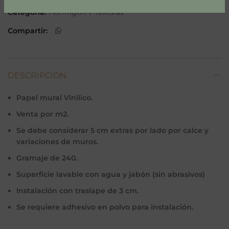
Categoría:
Hormigón Y Texturas
Compartir
DESCRIPCIÓN
Papel mural Vinilico.
Venta por m2.
Se debe considerar 5 cm extras por lado por calce y
variaciones de muros.
Gramaje de 240.
Superficie lavable con agua y jabón (sin abrasivos)
Instalación con traslape de 3 cm.
Se requiere adhesivo en polvo para instalación.