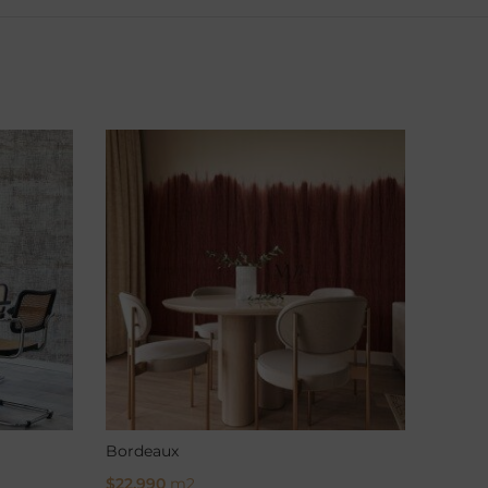
Bordeaux
Pastiz
$
22.990
m2
$
22.9