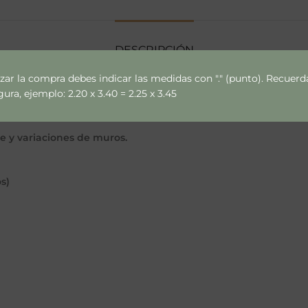
DESCRIPCIÓN
izar la compra debes indicar las medidas con "." (punto). Recue
ra, ejemplo: 2.20 x 3.40 = 2.25 x 3.45
ce y variaciones de muros.
s)