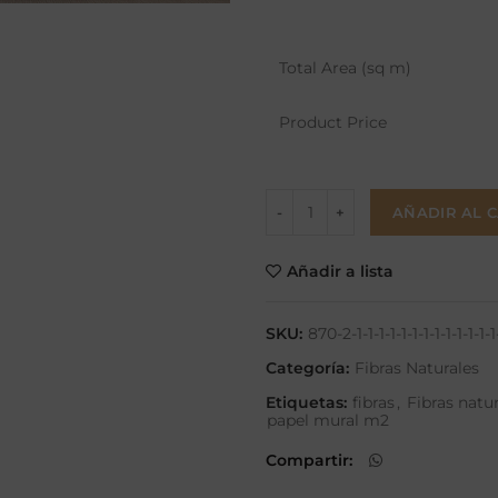
Total Area (sq m)
Product Price
AÑADIR AL 
Añadir a lista
SKU:
870-2-1-1-1-1-1-1-1-1-1-1-1-1-1-
Categoría:
Fibras Naturales
Etiquetas:
fibras
,
Fibras natu
papel mural m2
Compartir