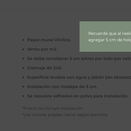
Recuerda que al real
agregar 5 cm de holgu
Papel mural Vinílico.
Venta por m2.
Se debe considerar 5 cm extras por lado por cal
Gramaje de 240.
Superficie lavable con agua y jabón (sin abrasivo
Instalación con traslape de 3 cm.
Se requiere adhesivo en polvo para instalación.
*Precio no incluye instalación
*Los colores pueden variar según pantalla