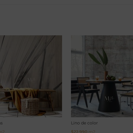
as
Lino de color
m2
$
22.990
m2