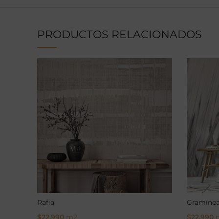
PRODUCTOS RELACIONADOS
Rafia
Gramíne
$
22.990
m2
$
22.990