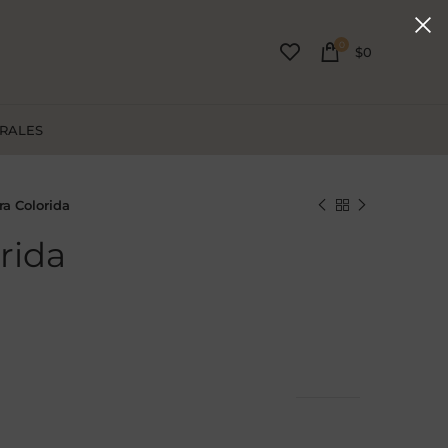
0
$
0
URALES
ra Colorida
rida