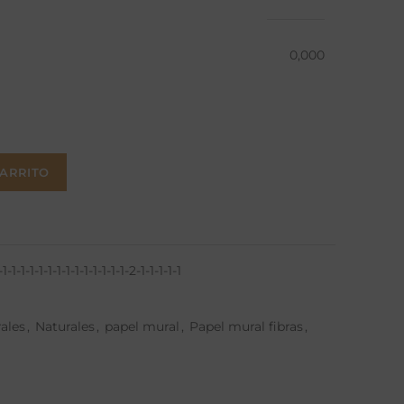
0,000
CARRITO
1-1-1-1-1-1-1-1-1-1-1-1-1-1-2-1-1-1-1-1
rales
,
Naturales
,
papel mural
,
Papel mural fibras
,