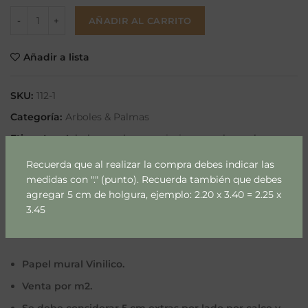
AÑADIR AL CARRITO
Añadir a lista
SKU:
112-1
Categoría:
Arboles & Palmas
Etiquetas:
Arboles y palmas
,
paisajes
,
papel mural
,
papel mural m2
Recuerda que al realizar la compra debes indicar las
Compartir
medidas con "." (punto). Recuerda también que debes
agregar 5 cm de holgura, ejemplo: 2.20 x 3.40 = 2.25 x
3.45
DESCRIPCIÓN
Papel mural Vinilico.
Venta por m2.