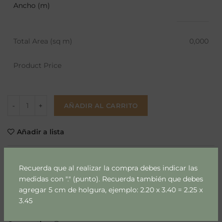
Ancho (m)
Total Area (sq m)
0,000
Product Price
AÑADIR AL CARRITO
Añadir a lista
SKU:
69-1-1-1-1-1-1-1-2-1-1-1-1-1-1-1-1-1-1-1-1-1-1-1-1-1-1-1-1-1-1-1-1-1-1-1-1-1-1-1-
Recuerda que al realizar la compra debes indicar las
1-1-1-1-1-1-1-1-1-1-1
medidas con "." (punto). Recuerda también que debes
agregar 5 cm de holgura, ejemplo: 2.20 x 3.40 = 2.25 x
Categoría:
Niños & Niñas
3.45
Etiquetas:
papel mural
,
papel mural m2