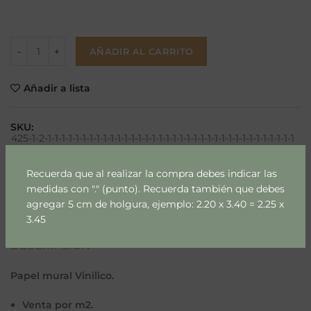
AÑADIR AL CARRITO
Añadir a lista
SKU:
425-1-2-1-1-1-1-1-1-1-1-1-1-1-1-1-1-1-1-1-1-1-1-1-1-1-1-1-1-1-1-1-1-1-1-1-1-1-1
Categorías:
Lineas & Cuadros
,
Monocromo
Recuerda que al realizar la compra debes indicar las
Compartir
medidas con "." (punto). Recuerda también que debes
agregar 5 cm de holgura, ejemplo: 2.20 x 3.40 = 2.25 x
3.45
DESCRIPCIÓN
Papel mural Vinilico.
Venta por m2.