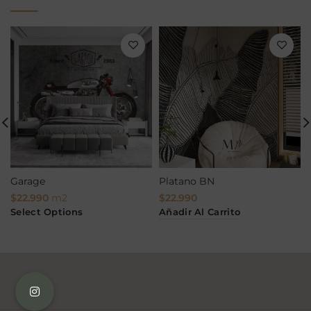
Garage
Platano BN
$
22.990
m2
$
22.990
Añadir Al Carrito
Select Options