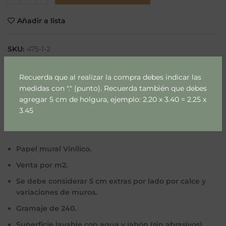
Añadir a lista
SKU:
475-1-2
Categorías:
Monocromo
,
Street
Recuerda que al realizar la compra debes indicar las
Compartir
medidas con "." (punto). Recuerda también que debes
agregar 5 cm de holgura, ejemplo: 2.20 x 3.40 = 2.25 x
3.45
DESCRIPCIÓN
Papel mural Vinílico.
Venta por m2.
Se debe considerar 5 cm extras por lado por calce y
variaciones de muros.
Gramaje de 240.
Superficie lavable con agua y jabón (sin abrasivos)