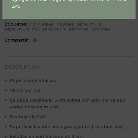
112-1-1-1-1-1-1-1-1-1-1-1-1-1-1-1-1-1-1-1-1-1-1-1-1-1-1-1-1-1-1-1-1-1-1-1-1-1-1-1-
1-1-1-1-1-1-1-1-1-1
3.45
Categorías:
Niños & Niñas
,
Patrones
Etiquetas:
Mil Murales
,
murales
,
papel mural
,
papel mural m2
,
papel mural patrones
,
patrones
Compartir
DESCRIPCIÓN
Papel mural Vinilico.
Venta por m2.
Se debe considerar 5 cm extras por lado por calce y
variaciones de muros.
Gramaje de 240.
Superficie lavable con agua y jabón (sin abrasivos)
Instalación con traslape de 3 cm.