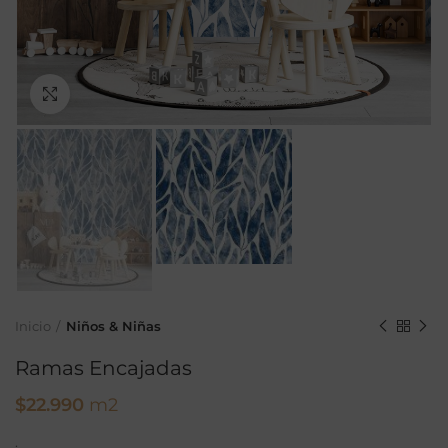
Ampliar
Inicio
Niños & Niñas
Ramas Encajadas
$
22.990
m2
.