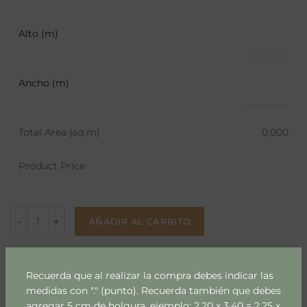
Alto (m)
Ancho (m)
Total Area (sq m)
0,000
Product Price
AÑADIR AL CARRITO
Añadir a lista
Recuerda que al realizar la compra debes indicar las
medidas con "." (punto). Recuerda también que debes
SKU:
agregar 5 cm de holgura, ejemplo: 2.20 x 3.40 = 2.25 x