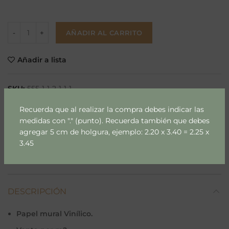
AÑADIR AL CARRITO
Añadir a lista
SKU:
555-1-1-2-1-1-1
Categoría:
Arboles & Palmas
Recuerda que al realizar la compra debes indicar las
Etiquetas:
papel de arboles
,
papel mural
,
papel mural m2
,
medidas con "." (punto). Recuerda también que debes
papel mural palmas
agregar 5 cm de holgura, ejemplo: 2.20 x 3.40 = 2.25 x
3.45
Compartir
DESCRIPCIÓN
Papel mural Vinílico.