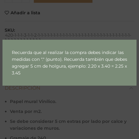
Añadir a lista
SKU:
420-1-1-1-3-1-1-2-1-1-1-1-1-1-1-1-1-1-1-1-1-1-1-1-1-1-1-1-1-1-1-1-1-1-1-1-1-1-
1-1-1-1-1-1-1-1-1-1-1-1
Categorías:
Juvenil
,
Street
Recuerda que al realizar la compra debes indicar las
medidas con "." (punto). Recuerda también que debes
Compartir
agregar 5 cm de holgura, ejemplo: 2.20 x 3.40 = 2.25 x
3.45
DESCRIPCIÓN
Papel mural Vinílico.
Venta por m2.
Se debe considerar 5 cm extras por lado por calce y
variaciones de muros.
Gramaje de 240.