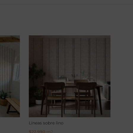
Líneas sobre lino
Sinton
$
22.990
m2
$
22.9