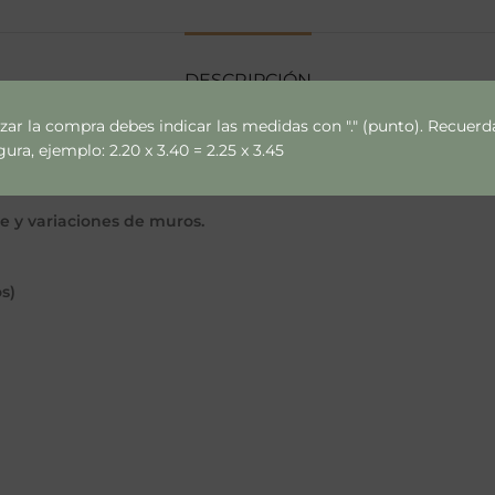
DESCRIPCIÓN
izar la compra debes indicar las medidas con "." (punto). Recue
ra, ejemplo: 2.20 x 3.40 = 2.25 x 3.45
ce y variaciones de muros.
s)