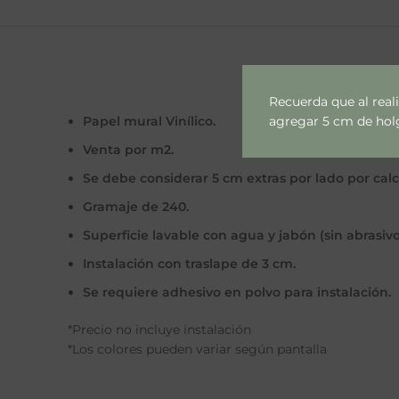
Recuerda que al real
agregar 5 cm de holgu
Papel mural Vinílico.
Venta por m2.
Se debe considerar 5 cm extras por lado por cal
Gramaje de 240.
Superficie lavable con agua y jabón (sin abrasivo
Instalación con traslape de 3 cm.
Se requiere adhesivo en polvo para instalación.
*Precio no incluye instalación
*Los colores pueden variar según pantalla