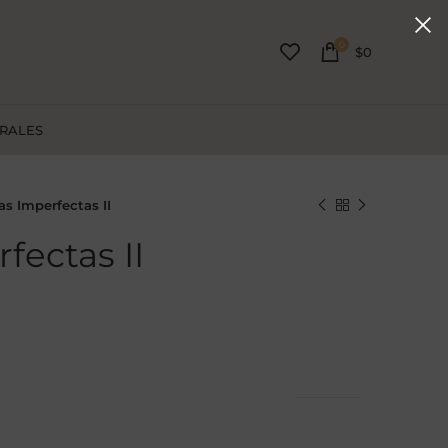
0
$
0
URALES
eas Imperfectas II
fectas II