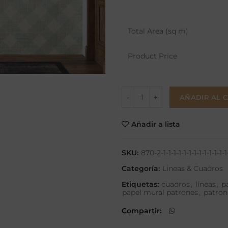
Total Area (sq m)
Product Price
AÑADIR AL 
Añadir a lista
SKU:
870-2-1-1-1-1-1-1-1-1-1-1-1-1-1-
Categoría:
Lineas & Cuadros
Etiquetas:
cuadros
,
líneas
,
p
papel mural patrones
,
patron
Compartir