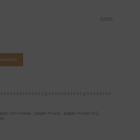
0,000
CARRITO
1-1-1-1-1-1-1-1-1-1-1-1-1-1-2-1-1-1-1-1-1-1-1-1-1-1-2-1-1-1-1-1-1-1-1
apel con lineas
,
papel mural
,
papel mural m2
,
es