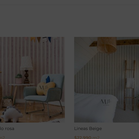
lo rosa
Lineas Beige
m2
$
22.990
m2