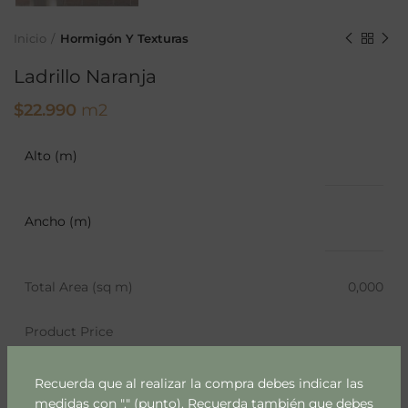
Inicio
Hormigón Y Texturas
Ladrillo Naranja
$
22.990
m2
Alto (m)
Ancho (m)
Total Area (sq m)
0,000
Product Price
Recuerda que al realizar la compra debes indicar las
medidas con "." (punto). Recuerda también que debes
AÑADIR AL CARRITO