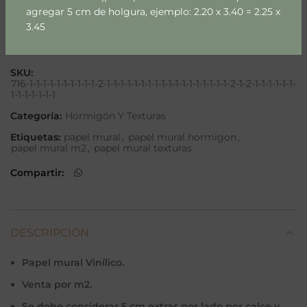
agregar 5 cm de holgura, ejemplo: 2.20 x 3.40 = 2.25 x
3.45
Añadir a lista
SKU:
716-1-1-1-1-1-1-1-1-1-1-2-1-1-1-1-1-1-1-1-1-1-1-1-1-1-1-1-1-1-2-1-2-1-1-1-1-1-1-
1-1-1-1-1-1-1
Categoría:
Hormigón Y Texturas
Etiquetas:
papel mural
,
papel mural hormigon
,
papel mural m2
,
papel mural texturas
Compartir
DESCRIPCIÓN
Papel mural Vinílico.
Venta por m2.
Se debe considerar 5 cm extras por lado por calce y