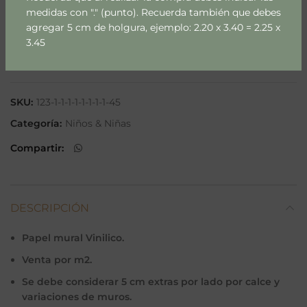
medidas con "." (punto). Recuerda también que debes
agregar 5 cm de holgura, ejemplo: 2.20 x 3.40 = 2.25 x
AÑADIR AL CARRITO
3.45
Añadir a lista
SKU:
123-1-1-1-1-1-1-1-1-45
Categoría:
Niños & Niñas
Compartir
DESCRIPCIÓN
Papel mural Vinilico.
Venta por m2.
Se debe considerar 5 cm extras por lado por calce y
variaciones de muros.