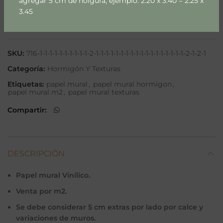
agregar 5 cm de holgura, ejemplo: 2.20 x 3.40 = 2.25 x
3.45
Añadir a lista
SKU:
716-1-1-1-1-1-1-1-1-1-1-2-1-1-1-1-1-1-1-1-1-1-1-1-1-1-1-1-1-1-2-1-2-1
Categoría:
Hormigón Y Texturas
Etiquetas:
papel mural
,
papel mural hormigon
,
papel mural m2
,
papel mural texturas
Compartir
DESCRIPCIÓN
Papel mural Vinílico.
Venta por m2.
Se debe considerar 5 cm extras por lado por calce y
variaciones de muros.