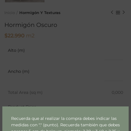
Inicio
Hormigón Y Texturas
Hormigón Oscuro
$
22.990
m2
Alto (m)
Ancho (m)
Total Area (sq m)
0,000
Product Price
Recuerda que al realizar la compra debes indicar las
medidas con "." (punto). Recuerda también que debes
AÑADIR AL CARRITO