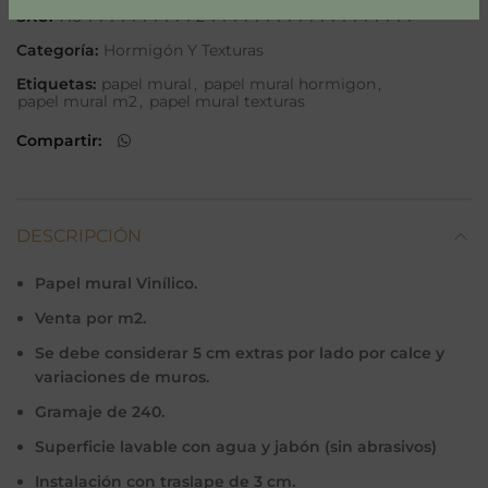
SKU:
716-1-1-1-1-1-1-1-1-1-1-2-1-1-1-1-1-1-1-1-1-1-1-1-1-1-1-1-1-1-1
Categoría:
Hormigón Y Texturas
Etiquetas:
papel mural
,
papel mural hormigon
,
papel mural m2
,
papel mural texturas
Compartir
DESCRIPCIÓN
Papel mural Vinílico.
Venta por m2.
Se debe considerar 5 cm extras por lado por calce y
variaciones de muros.
Gramaje de 240.
Superficie lavable con agua y jabón (sin abrasivos)
Instalación con traslape de 3 cm.