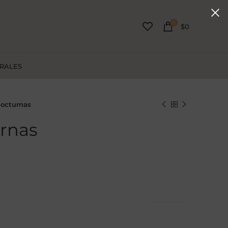
0
$
0
URALES
Nocturnas
rnas