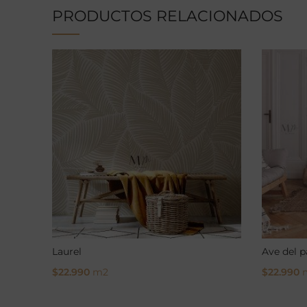
PRODUCTOS RELACIONADOS
Laurel
Ave del p
$
22.990
m2
$
22.990
Select Options
Select O