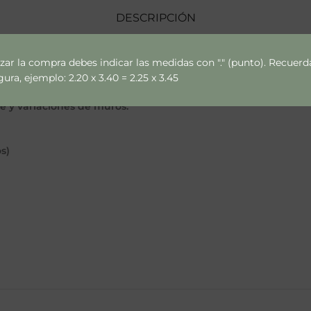
DESCRIPCIÓN
izar la compra debes indicar las medidas con "." (punto). Recue
ra, ejemplo: 2.20 x 3.40 = 2.25 x 3.45
ce y variaciones de muros.
s)