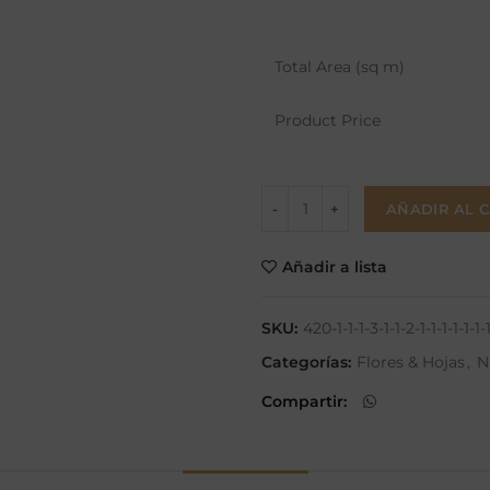
Total Area (sq m)
Product Price
AÑADIR AL 
Añadir a lista
SKU:
420-1-1-1-3-1-1-2-1-1-1-1-1-1-1
Categorías:
Flores & Hojas
,
N
Compartir