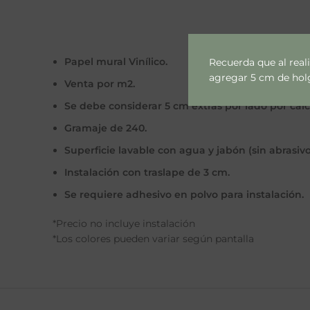
Papel mural Vinílico.
Recuerda que al real
agregar 5 cm de holgu
Venta por m2.
Se debe considerar 5 cm extras por lado por cal
Gramaje de 240.
Superficie lavable con agua y jabón (sin abrasivo
Instalación con traslape de 3 cm.
Se requiere adhesivo en polvo para instalación.
*Precio no incluye instalación
*Los colores pueden variar según pantalla