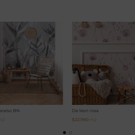
araíso BN
De leon rosa
m2
$
22.990
m2
ptions
Select Options