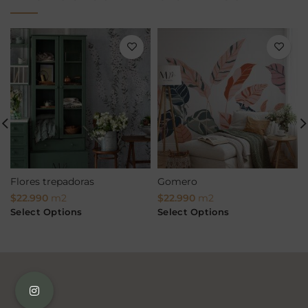
Flores trepadoras
Gomero
$
22.990
m2
$
22.990
m2
Select Options
Select Options