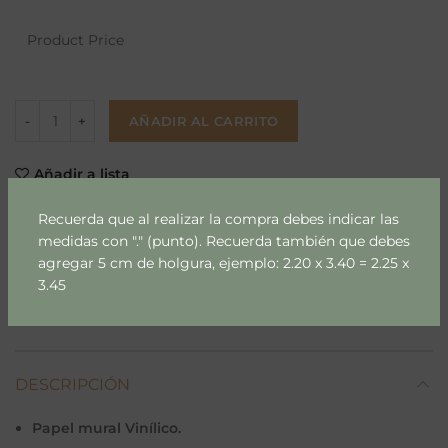
Product Price
AÑADIR AL CARRITO
Añadir a lista
Recuerda que al realizar la compra debes indicar las
SKU:
556
medidas con "." (punto). Recuerda también que debes
Categoría:
Arboles & Palmas
agregar 5 cm de holgura, ejemplo: 2.20 x 3.40 = 2.25 x
3.45
Compartir
DESCRIPCIÓN
Papel mural Vinílico.