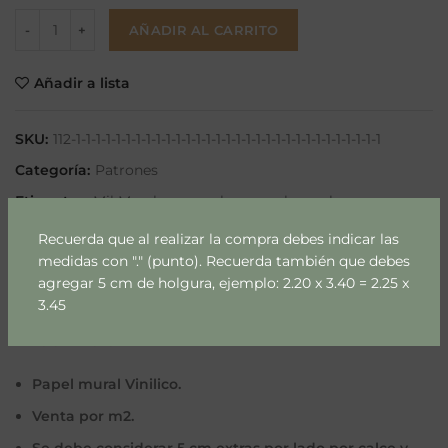
AÑADIR AL CARRITO
Añadir a lista
SKU:
112-1-1-1-1-1-1-1-1-1-1-1-1-1-1-1-1-1-1-1-1-1-1-1-1-1-1-1-1-1-1-1
Categoría:
Patrones
Etiquetas:
Mil Murales
,
murales
,
papel mural
,
papel mural m2
,
papel mural patrones
,
patrones
Recuerda que al realizar la compra debes indicar las
Compartir
medidas con "." (punto). Recuerda también que debes
agregar 5 cm de holgura, ejemplo: 2.20 x 3.40 = 2.25 x
3.45
DESCRIPCIÓN
Papel mural Vinilico.
Venta por m2.