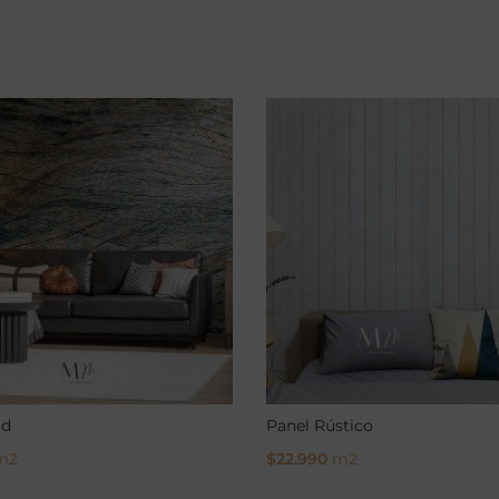
d
Panel Rústico
m2
$
22.990
m2
ptions
Select Options