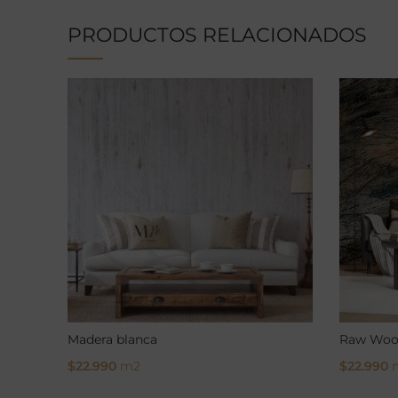
PRODUCTOS RELACIONADOS
Madera blanca
Raw Woo
$
22.990
m2
$
22.990
Select Options
Select O