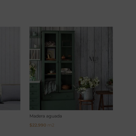
Madera aguada
Madera
$
22.990
m2
$
22.9
Select Options
Select