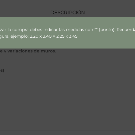
DESCRIPCIÓN
izar la compra debes indicar las medidas con "." (punto). Recue
ra, ejemplo: 2.20 x 3.40 = 2.25 x 3.45
ce y variaciones de muros.
s)