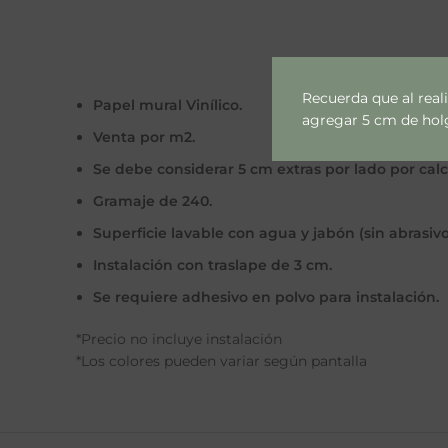
Recuerda que al real
Papel mural Vinílico.
agregar 5 cm de holgu
Venta por m2.
Se debe considerar 5 cm extras por lado por cal
Gramaje de 240.
Superficie lavable con agua y jabón (sin abrasivo
Instalación con traslape de 3 cm.
Se requiere adhesivo en polvo para instalación.
*Precio no incluye instalación
*Los colores pueden variar según pantalla