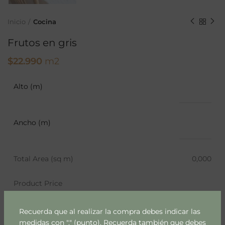
Inicio
Cocina
Frutos en gris
$
22.990
m2
Alto (m)
Ancho (m)
Total Area (sq m)
0,000
Product Price
Recuerda que al realizar la compra debes indicar las
medidas con "." (punto). Recuerda también que debes
AÑADIR AL CARRITO