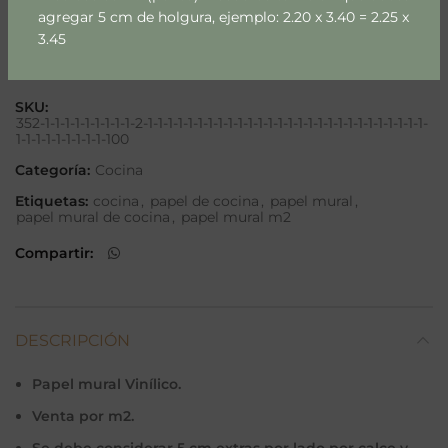
agregar 5 cm de holgura, ejemplo: 2.20 x 3.40 = 2.25 x
3.45
Añadir a lista
SKU:
352-1-1-1-1-1-1-1-1-1-2-1-1-1-1-1-1-1-1-1-1-1-1-1-1-1-1-1-1-1-1-1-1-1-1-1-1-1-1-
1-1-1-1-1-1-1-1-1-100
Categoría:
Cocina
Etiquetas:
cocina
,
papel de cocina
,
papel mural
,
papel mural de cocina
,
papel mural m2
Compartir
DESCRIPCIÓN
Papel mural Vinílico.
Venta por m2.
Se debe considerar 5 cm extras por lado por calce y