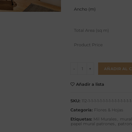
Ancho (m)
Total Area (sq m)
Product Price
AÑADIR AL 
Añadir a lista
SKU:
112-1-1-1-1-1-1-1-1-1-1-1-1-1-1-1
Categoría:
Flores & Hojas
Etiquetas:
Mil Murales
,
mural
papel mural patrones
,
patron