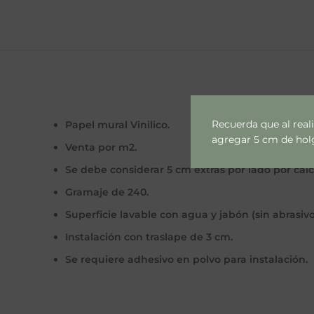
Recuerda que al real
Papel mural Vinilico.
agregar 5 cm de holgu
Venta por m2.
Se debe considerar 5 cm extras por lado por cal
Gramaje de 240.
Superficie lavable con agua y jabón (sin abrasivo
Instalación con traslape de 3 cm.
Se requiere adhesivo en polvo para instalación.