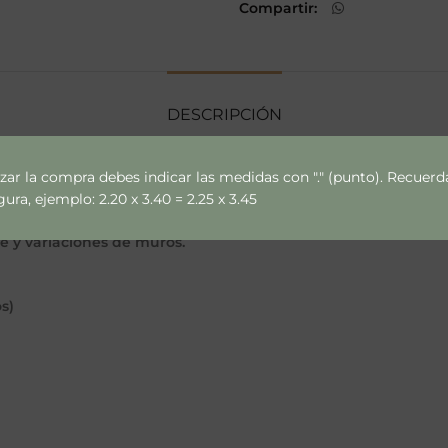
Compartir
DESCRIPCIÓN
izar la compra debes indicar las medidas con "." (punto). Recue
ra, ejemplo: 2.20 x 3.40 = 2.25 x 3.45
ce y variaciones de muros.
s)