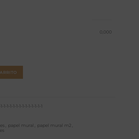
0,000
CARRITO
-1-1-1-1-1-1-1-1-1-1-1-1-1-1
es
,
papel mural
,
papel mural m2
,
es