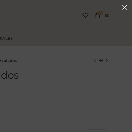
0
$
0
URALES
Azulados
ados